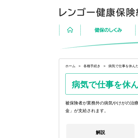
ページ内を移動するためのリンクです。
サイト内の主なカテゴリメニューへ移動します
このページの本文へ移動します
ホーム
保険のしくみ
現在表示しているページの位置です。
ホーム
>
各種手続き
>
病気で仕事を休ん
病気で仕事を休
被保険者が業務外の病気やけがの治
金」が支給されます。
解説