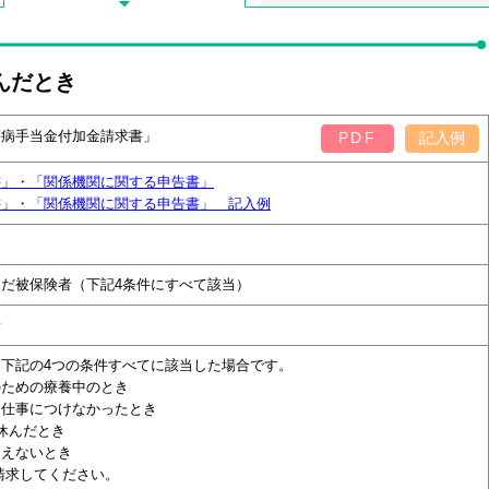
んだとき
傷病手当金付加金請求書」
PDF
記入例
書」・「関係機関に関する申告書」
書」・「関係機関に関する申告書」 記入例
だ被保険者（下記4条件にすべて該当）
者
下記の4つの条件すべてに該当した場合です。
のための療養中のとき
に仕事につけなかったとき
休んだとき
らえないとき
請求してください。