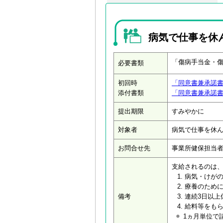
病気で仕事を休
「傷病手当金・
必要書類
初回時
「同意書兼承諾
添付書類
「同意書兼承諾
提出期限
すみやかに
対象者
病気で仕事を休ん
お問合せ先
事業所健保担当
支給されるのは、
病気・けが
療養のため
備考
連続3日以上
給料等をも
1ヵ月単位で