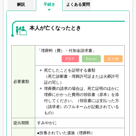
解説
手続き
よくある質問
本人が亡くなったとき
「埋葬料（費）・付加金請求書」
PDF
Excel
記入例
死亡したことを証明する書類
（死亡診断書・埋葬許可証または火葬許可
必要書類
証の写し）
埋葬費の請求の場合は、死亡証明のほかに
埋葬にかかった費用の領収書（原本）を添
付してください。（領収書には支払った方
（請求者）のフルネームが記載されている
もの）
提出期限
すみやかに
●扶養されていた遺族（埋葬料）