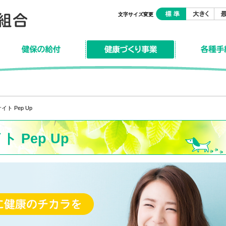
文字サイズ変更
保険の給付
健康づくり事業
各種手続き
ト Pep Up
 Pep Up