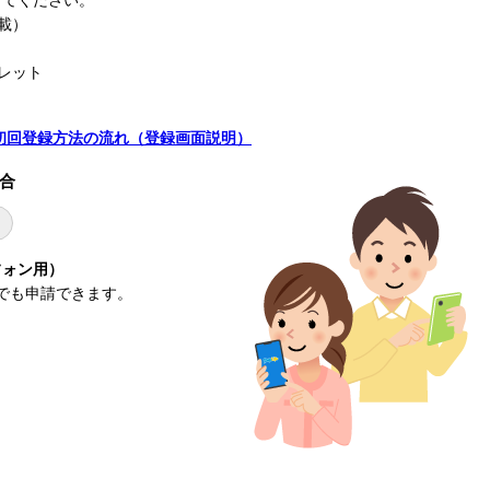
してください。
載）
レット
初回登録方法の流れ（登録画面説明）
合
フォン用）
でも申請できます。