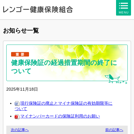
ページ内を移動するためのリンクです。
MENU
サイト内の主なカテゴリメニューへ移動します
このページの本文へ移動します
お知らせ一覧
健康保険証の経過措置期間の終了に
ついて
2025年11月18日
現行保険証の廃止とマイナ保険証の有効期限等に
ついて
マイナンバーカードの保険証利用のお願い
次の記事へ
前の記事へ